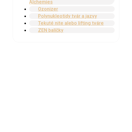
Alchemies
Ozonizer
Polynukleotidy tvár a jazvy
Tekuté nite alebo lifting tváre
ZEN balíčky
Laura Fragman
Join the
Online Therapy