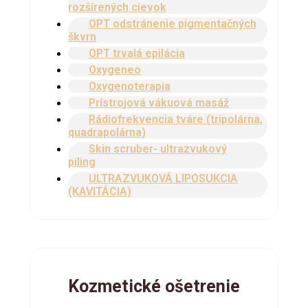
rozšírených cievok
OPT odstránenie pigmentačných
škvrn
OPT trvalá epilácia
Oxygeneo
Oxygenoterapia
Prístrojová vákuová masáž
Rádiofrekvencia tváre (tripolárna,
quadrapolárna)
Skin scruber- ultrazvukový
piling
ULTRAZVUKOVÁ LIPOSUKCIA
(KAVITÁCIA)
Kozmetické ošetrenie