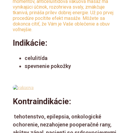
momentov, anticelulitídová vákuová masáž má
vynikajúci účinok, rozohrieva svaly, zmäkčuje
tkanivá, prináša prílev dobrej energie. Už po prvej
procedúre pocítite efekt masáže. Môžete sa
dokonca cítiť, že Vám je Vaše oblečenie a obuv
voľnejšie.
Indikácie:
celulitída
spevnenie pokožky
Kontraindikácie:
tehotenstvo, epilepsia, onkologické
ochorenie, nezahojene pooperačné rany,
akútny zápal, pacienti so srdcovocievnymi