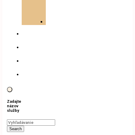
terapia
(PDT)
tunel
Oxygenoterapia
Kozmetika
Rezervácia
Cenník
Kontakt
Zadajte
názov
služby