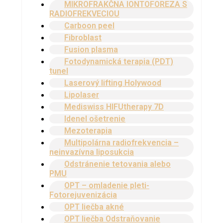
MIKROFRAKČNA IONTOFOREZA S
RADIOFREKVECIOU
Carboon peel
Fibroblast
Fusion plasma
Fotodynamická terapia (PDT)
tunel
Laserový lifting Holywood
Lipolaser
Mediswiss HIFUtherapy 7D
Idenel ošetrenie
Mezoterapia
Multipolárna radiofrekvencia –
neinvazívna liposukcia
Odstránenie tetovania alebo
PMU
OPT – omladenie pleti-
Fotorejuvenizácia
OPT liečba akné
OPT liečba Odstraňovanie