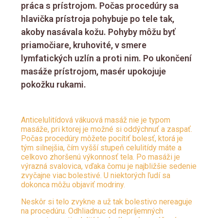
práca s prístrojom. Počas procedúry sa
hlavička prístroja pohybuje po tele tak,
akoby nasávala kožu. Pohyby môžu byť
priamočiare, kruhovité, v smere
lymfatických uzlín a proti nim. Po ukončení
masáže prístrojom, masér upokojuje
pokožku rukami.
Anticelulitídová vákuová masáž nie je typom
masáže, pri ktorej je možné si oddýchnuť a zaspať.
Počas procedúry môžete pocítiť bolesť, ktorá je
tým silnejšia, čím vyšší stupeň celulitídy máte a
celkovo zhoršenú výkonnosť tela. Po masáži je
výrazná svalovica, vďaka čomu je najbližšie sedenie
zvyčajne viac bolestivé. U niektorých ľudí sa
dokonca môžu objaviť modriny.
Neskôr si telo zvykne a už tak bolestivo nereaguje
na procedúru. Odhliadnuc od nepríjemných