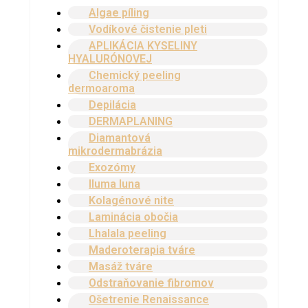
Algae píling
Vodíkové čistenie pleti
APLIKÁCIA KYSELINY
HYALURÓNOVEJ
Chemický peeling
dermoaroma
Depilácia
DERMAPLANING
Diamantová
mikrodermabrázia
Exozómy
Iluma luna
Kolagénové nite
Laminácia obočia
Lhalala peeling
Maderoterapia tváre
Masáž tváre
Odstraňovanie fibromov
Ošetrenie Renaissance