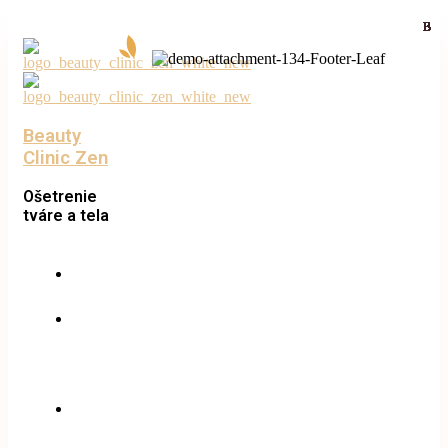
Beauty
Clinic Zen
Ošetrenie
tváre a tela
Úvod
O
nás
Ponuka
služieb