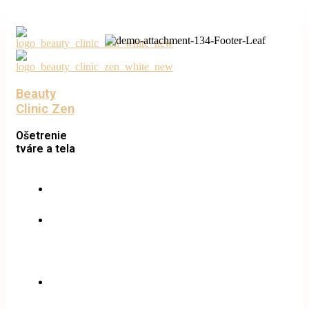
Beauty
Clinic Zen
Ošetrenie
tváre a tela
Úvod
O
nás
Ponuka
služieb