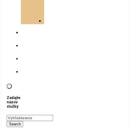
terapia
(PDT)
tunel
Oxygenoterapia
Kozmetika
Rezervácia
Cenník
Kontakt
Zadajte
názov
služby